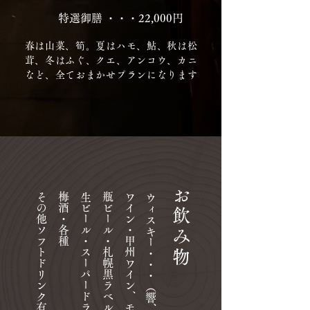
​特選御膳 ・・・22,000円
春は山菜、筍。夏はハモ、鮎、秋は松
茸、冬はふぐ、クエ、アンコウ、カニ
など、全ておまかせプランになります
​お飲み物
その他ソフトドリンク有り
梅酒・各種
生ビール・スーパードライ
瓶ビール・札幌黒ラベル、赤星、一番搾り
​ワイン・甲州ワイン、モエとヴーヴ等
​ウィスキー・・・（響、山崎、白州、角）