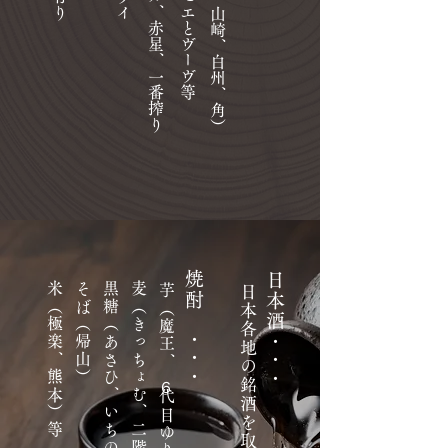
米（極楽、熊本）等
そば（帰山）
黒糖（あさひ、いちのじょう）
麦（きっちょむ、二階堂、兼八）
焼酎
​ 日本各地の銘酒を取り揃えています
日本酒
・・・
​・・・