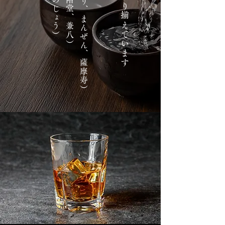
芋（魔王、６代目ゆり、まんぜん、薩摩寿）