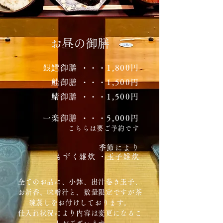
お昼の御膳
銀鱈御膳​ ・・・1,800円
​鮭御膳 ・・・1,500円
​鯖御膳 ・・・1,500円
​一楽御膳 ・・・5,000円
こちらは要ご予約です
季節により
もずく雑炊 ・玉子雑炊
全てのお品に、小鉢、出汁巻き玉子、
お新香、味噌汁と、数量限定ですが茶
碗蒸しをお付けしております。
​仕入れ状況により内容は変更になるこ