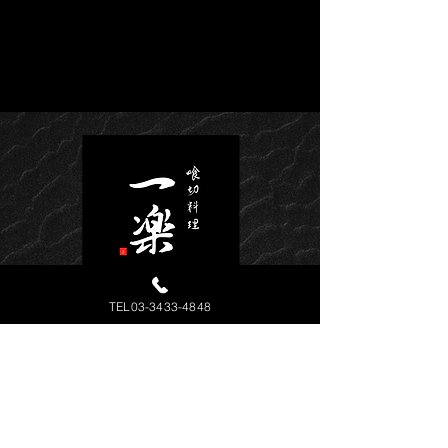
TEL03-3433-4848
一楽
​和食割烹喰切料理
東京都港区新橋4-6-5
JR新橋駅烏森口より徒歩5分
都営三田線 ／ 内幸町駅 徒歩5分
都営大江戸線 ／ 汐留駅 徒歩5分​
駐車場: 無